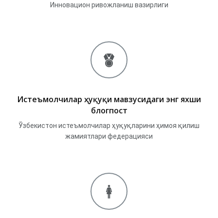
Инновацион ривожланиш вазирлиги
Истеъмолчилар ҳуқуқи мавзусидаги энг яхши
блогпост
Ўзбекистон истеъмолчилар ҳуқуқларини ҳимоя қилиш
жамиятлари федерацияси