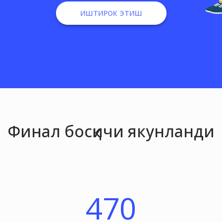
ИШТИРОК ЭТИШ
Финал босқичи якунланди
470