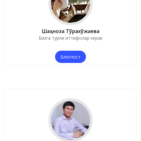
Шаҳноза Тўрахўжаева
Бизга турли иттифоқлар керак
Блогпост