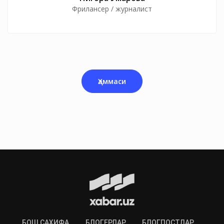
Фрилансер / журналист
Ҳаммаси
БОШ САҲИФА
БЛОГЕРЛАР
БЛОГПОСТЛАР