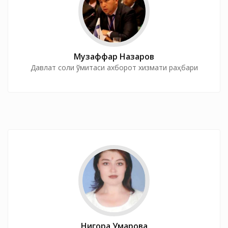
Музаффар Назаров
Давлат солиқ қўмитаси ахборот хизмати раҳбари
Нигора Умарова