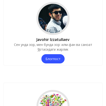
Javohir Izzatullaev
Сен унда зор, мен бунда зор: илм-фан ва саноат
ўртасидаги жарлик
Блогпост