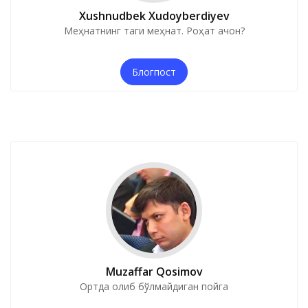
Xushnudbek Xudoyberdiyev
Меҳнатнинг таги меҳнат. Роҳат қачон?
Блогпост
Muzaffar Qosimov
Ортда қолиб бўлмайдиган пойга