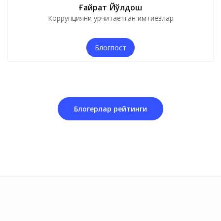
Ғайрат Йўлдош
Коррупцияни урчитаётган имтиёзлар
Блогпост
Блогерлар рейтинги