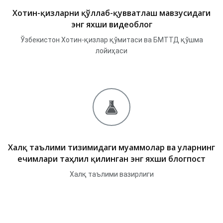
Хотин-қизларни қўллаб-қувватлаш мавзусидаги
энг яхши видеоблог
Ўзбекистон Хотин-қизлар қўмитаси ва БМТТД қўшма
лойиҳаси
Халқ таълими тизимидаги муаммолар ва уларнинг
ечимлари таҳлил қилинган энг яхши блогпост
Халқ таълими вазирлиги