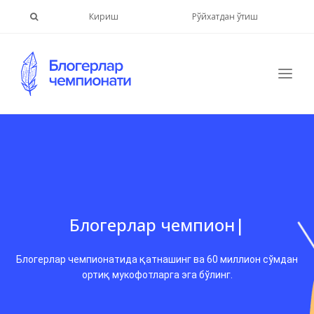
Кириш
Рўйхатдан ўтиш
Блогерлар
че
|
Блогерлар чемпионатида қатнашинг ва 60 миллион сўмдан
ортиқ мукофотларга эга бўлинг.