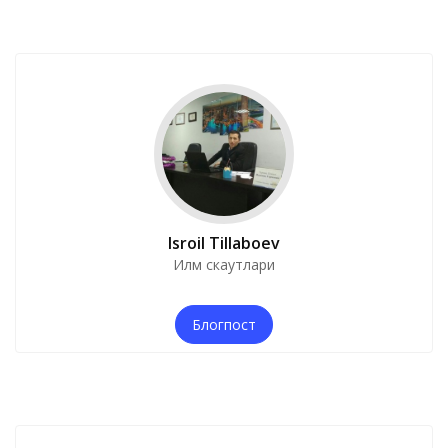
Isroil Tillaboev
Илм скаутлари
Блогпост