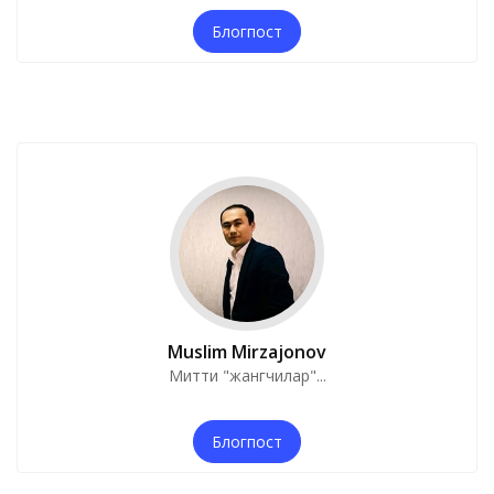
Блогпост
Muslim Mirzajonov
Митти "жангчилар"...
Блогпост