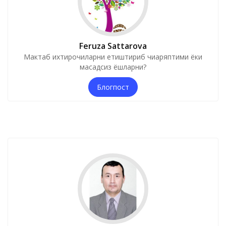
Feruza Sattarova
Мактаб ихтирочиларни етиштириб чиқаряптими ёки
мақсадсиз ёшларни?
Блогпост