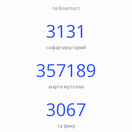
та блогпост
3131
нафар муштарий
357189
марта мутолаа
3067
та фикр