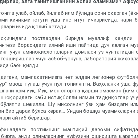
дирлаб, элга танитишганини эслай оламизми? Афсус
онгга улаб, ойлаб, йиллаб илм йўлида сочи оқарган (ёки 
ами-кичикми ютуғи ўша институт ичкарисида, нари 
рлари ичида қолиб кетади.
сқичидаги постлардан бирида муаллиф қандли 
интези борасидаги илмий иши пайтида дуч келган м
нинг учун аминокислоталарни домласи ўз чўнтагидан 
 текширишлар учун асбоб-ускуна, лаборатория жиҳозл
ида баён қилди.
дигани, мамлакатимизга чет элдан легионер футбол
лўр” маош тўлаш учун пул топиляпти. Ваҳоланки ўша ф
шгани ҳам йўқ. Йўқ, мен спортга қарши эмасман (ким 
кин юқоридаги каби истиқболли илмий тадқиқотлар уч
бўляпти шекилли. Шу мисолнинг ўзи ҳам биздаги ил
н бир дарак бўлса керак... Ундан бошқа муаммоларни 
злари айтиб беришар.
финалдаги постимнинг мантиқий давоми сифатид
 бирга, энди олимларнинг нуфузини оширишга қарати