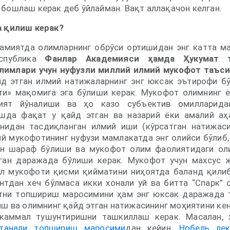
 бошлаш керак деб ўйлайман. Вақт аллақачон келган.
а қилиш керак?
жамиятда олимларнинг обрўси ортишидан энг катта м
еспублика
Фанлар Академияси ҳамда Ҳукумат т
лимлари учун нуфузли миллий илмий мукофот таъси
д этган илмий натижаларнинг энг юксак эътирофи б
и» мақомига эга бўлиши керак. Мукофот олимнинг 
ият йўналиши ва ҳо казо субъектив омилларида
ишда фақат у қайд этган ва назарий ёки амалий аҳ
нидан тасдиқланган илмий иши (кўрсатган натижас
ий мукофотининг нуфузи мамлакатда энг олийси бўлиб,
ун шараф бўлиши ва мукофот олим фаолиятидаги ол
иган даражада бўлиши керак. Мукофот учун махсус 
ул мукофоти қисми қийматини ниҳоятда баланд қили
нтдан хеч бўлмаса икки хонали уй ва битта “Спарк” 
тни топшириш маросимини ҳам энг юксак даражада 
иш ва олимнинг қайд этган натижасининг моҳиятини ке
каммал тушунтиришни ташкиллаш керак. Масалан, 
нтанали топшириш маросими
дан кейин,
Нобель лек