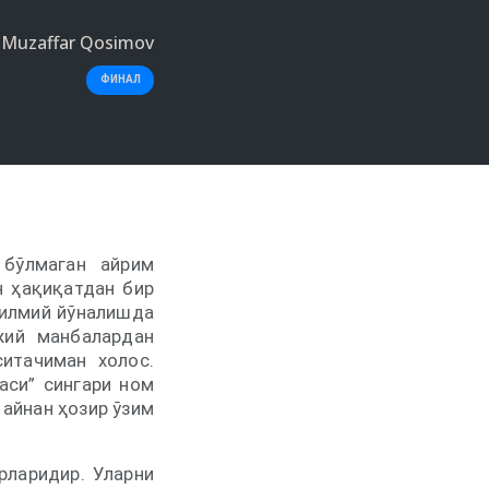
Muzaffar Qosimov
ФИНАЛ
 бўлмаган айрим
н ҳақиқатдан бир
илмий йўналишда
жий манбалардан
ситачиман холос.
аси” сингари ном
 айнан ҳозир ўзим
рларидир. Уларни