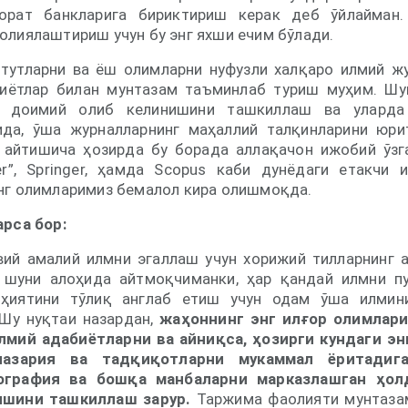
орат банкларига бириктириш керак деб ўйлайман
олиялаштириш учун бу энг яхши ечим бўлади.
итутларни ва ёш олимларни нуфузли халқаро илмий жу
биётлар билан мунтазам таъминлаб туриш муҳим. Шу
а доимий олиб келинишини ташкиллаш ва уларда
ида, ўша журналларнинг маҳаллий талқинларини юри
 айтишича ҳозирда бу борада аллақачон ижобий ўз
ier”, Springer, ҳамда Scopus каби дунёдаги етакчи 
нг олимларимиз бемалол кира олишмоқда.
арса бор:
вий амалий илмни эгаллаш учун хорижий тилларнинг 
 шуни алоҳида айтмоқчиманки, ҳар қандай илмни п
оҳиятини тўлиқ англаб етиш учун одам ўша илмин
 Шу нуқтаи назардан,
жаҳоннинг энг илғор олимлар
лмий адабиётларни ва айниқса, ҳозирги кундаги э
назария ва тадқиқотларни мукаммал ёритадиг
ография ва бошқа манбаларни марказлашган ҳол
шини ташкиллаш зарур.
Таржима фаолияти мунтаза