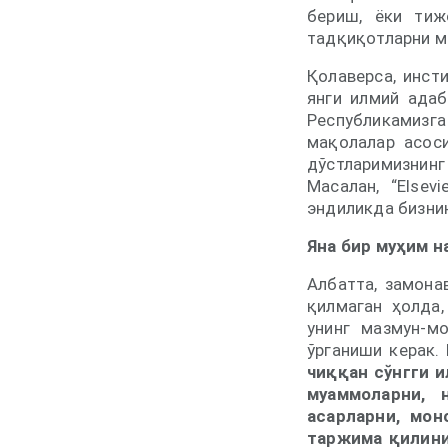
бериш, ёки тиж
тадқиқотларни м
Қолаверса, инст
янги илмий ада
Республикамизг
мақолалар асос
дўстларимизнинг
Масалан, “Elsev
эндиликда бизни
Яна бир муҳим н
Албатта, замона
қилмаган ҳолда,
унинг мазмун-м
ўрганиши керак.
чиққан сўнгги и
муаммоларни, 
асарларни, мон
таржима қилини