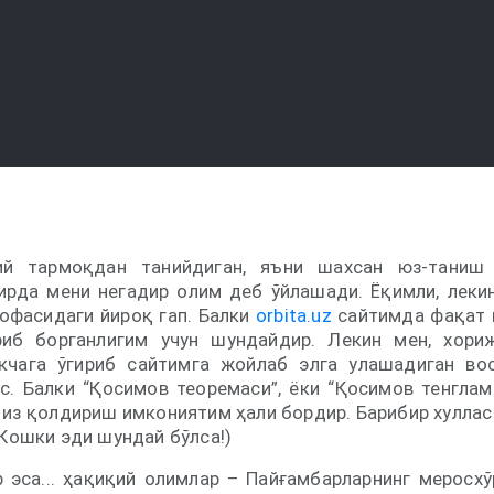
й тармоқдан танийдиган, яъни шахсан юз-таниш
ирда мени негадир олим деб ўйлашади. Ёқимли, леки
софасидаги йироқ гап. Балки
orbita.uz
сайтимда фақат 
риб борганлигим учун шундайдир. Лекин мен, хори
кчага ўгириб сайтимга жойлаб элга улашадиган во
с. Балки “Қосимов теоремаси”, ёки “Қосимов тенглам
из қолдириш имкониятим ҳали бордир. Барибир хуллас
(Кошки эди шундай бўлса!)
 эса... ҳақиқий олимлар – Пайғамбарларнинг меросхў