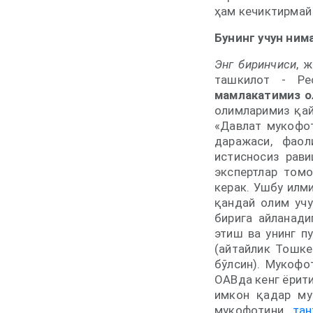
ҳам кечиктирмай
Бунинг учун ним
Энг биринчиси
, 
ташкилот - Р
мамлакатимиз о
олимларимиз қай
«Давлат мукофот
даражаси, фаол
истисносиз рав
экспертлар томо
керак. Ушбу илм
қандай олим уч
бирига айланад
этиш ва унинг п
(айтайлик Тошке
бўлсин). Мукофо
ОАВда кенг ёрит
имкон қадар му
мукофотини
та