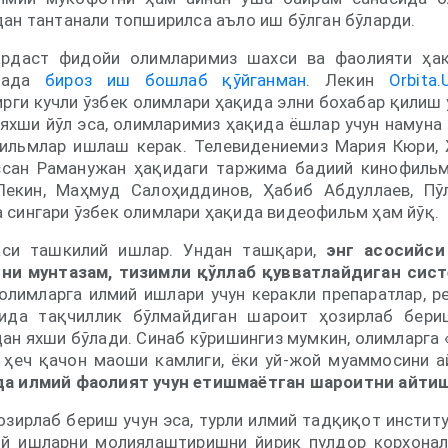
дан тантанали топширилса аъло иш бўлган бўларди.
ардаст фидойи олимларимиз шахси ва фаолияти ҳа
орада
бироз иш бошлаб қўйганман
. Лекин
Orbita.
рги кучли ўзбек олимлари ҳақида элни бохабар қилиш 
яхши йўл эса, олимларимиз ҳақида ёшлар учун намуна
ильмлар ишлаш керак. Телевидениемиз Мария Кюри,
ссан Раманужан ҳақидаги таржима бадиий кинофиль
Лекин, Маҳмуд Салоҳиддинов, Ҳабиб Абдуллаев, Пў
 сингари ўзбек олимлари ҳақида видеофильм ҳам йўқ.
аси ташкилий ишлар. Ундан ташқари,
энг асосийси
ни мунтазам, тизимли қўллаб қувватлайдиган сист
олимларга илмий ишлари учун керакли препаратлар, ре
сида тақчиллик бўлмайдиган шароит ҳозирлаб бериш
ан яхши бўлади. Синаб кўришингиз мумкин, олимларга 
р ҳеч қачон маоши камлиги, ёки уй-жой муаммосини 
да илмий фаолият учун етишмаётган шароитни айтиш
зирлаб бериш учун эса, турли илмий тадқиқот институ
й ишларни молиялаштиришни йирик пулдор корхонал