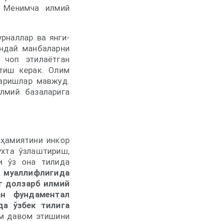
. Менимча илмий
рналлар ва янги-
ндай манбаларни
 чоп этилаётган
тиш керак. Олим
гаришлар мавжуд.
илмий базаларига
аҳамиятини инкор
ухта ўзлаштириш,
и ўз она тилида
и муаллифлигида
нг долзарб илмий
ан фундаментал
да ўзбек тилига
м давом этишини