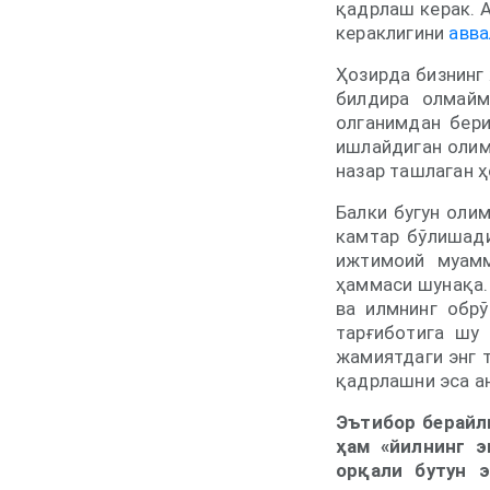
қадрлаш керак. 
кераклигини
авва
Ҳозирда бизнинг
билдира олмайм
олганимдан бери
ишлайдиган олим
назар ташлаган ҳ
Балки бугун оли
камтар бўлишади
ижтимоий муамм
ҳаммаси шунақа.
ва илмнинг обрў
тарғиботига шу 
жамиятдаги энг т
қадрлашни эса ан
Эътибор берайл
ҳам «йилнинг 
орқали бутун 