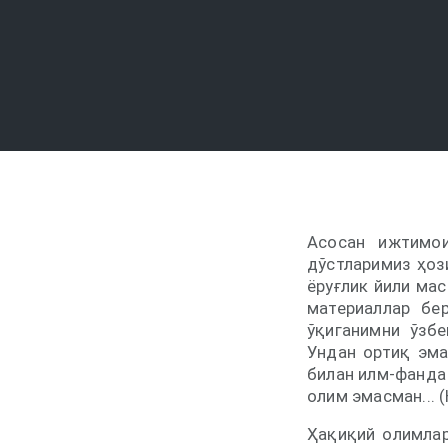
Асосан ижтимои
дўстларимиз ҳоз
ёруғлик йили ма
материаллар бе
ўқиганимни ўзбе
Ундан ортиқ эма
билан илм-фанда 
олим эмасман... 
Ҳақиқий олимлар