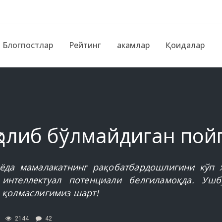
Блогпостлар
Рейтинг
Ҳакамлар
Қоидалар
қолиб бўлмайдиган пой
ёда мамалакатнинг рақобатбардошлигини кўп 
интеллектуал потенциали белгиламоқда. Ушб
 қолмаслигимиз шарт!
2144
42