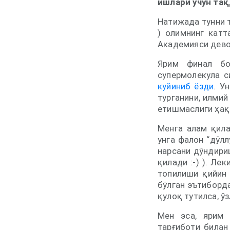
ишлари учун тақ
Натижада тунни т
) олимнинг катт
Академияси дево
Ярим финал бо
супермолекула с
куйиниб ёзди
. У
турганини, илмий
етишмаслиги ҳақ
Менга алам қила
унга фалон “дўл
нарсани дўндири
қилади :-) ). Ле
топилиши қийин 
бўлган эътиборда
қулоқ тутилса, ў
Мен эса, ярим 
тарғиботи билан