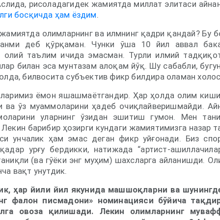
Аслида, рисоладагидек жамиятда миллат элитаси айна
лги босқичда ҳам ёздим
.
 жамиятда олимларнинг ва илмнинг қадри қандай? Бу б
анми деб қўрқаман. Чунки ўша 10 йил аввал бак
 олий таълим ичида эмасман. Турли илмий тадқиқо
лар билан эса мунтазам алоқам йўқ. Шу сабабли, бугу
олда, билвосита субъектив фикр билдира оламан холос
мларимиз ёмон яшашмаётгандир. Ҳар ҳолда олим киши
 ва ўз муаммоларини ҳадеб очиқлайверишмайди. Ай
оларини уларнинг ўзидан эшитиш гумон. Мен тани
 Лекин барибир ҳозирги кундаги жамиятимизга назар т
си унчалик ҳам эмас деган фикр уйғонади. Биз спо
қадар урғу бердикки, натижада “артист-ашиллачила
аниқли (ва гўёки энг муҳим) шахсларга айланишди. О
ча вақт унутдик.
ик, ҳар йили йил якунида машшоқларни ва шунингд
энг фалон писмадони» номинацияси бўйича тақди
элга овоза қилишади. Лекин олимларнинг муваф