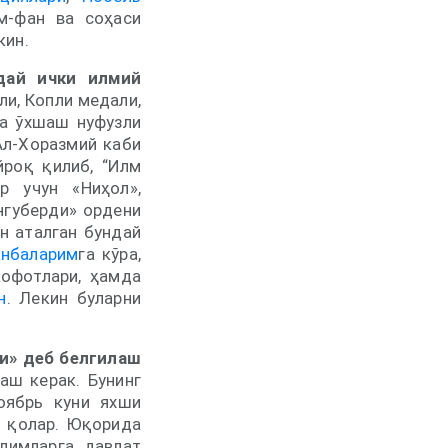
м-фан ва соҳаси
кин.
дай ички илмий
и, Копли медали,
га ўхшаш нуфузли
Ал-Хоразмий каби
йроқ қилиб, “Илм
р учун «Ниҳол»,
нгуберди» ордени
н аталган бундай
анбаларим
га кўра,
кофотлари, ҳамда
н
. Лекин буларни
и» деб белгилаш
аш керак. Бунинг
оябрь куни яхши
б қолар. Юқорида
лимларга давлат