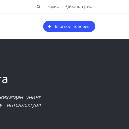
Кириш
Рўйхатдан ўтиш
Блогпост юбориш
га
жиҳатдан унинг
у интеллектуал