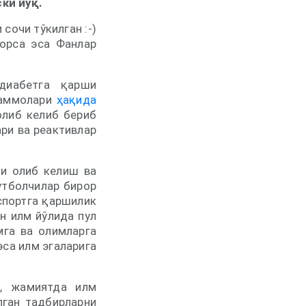
ки йўқ.
сочи тўкилган :-)
борса эса Фанлар
диабетга қарши
уаммолари
ҳақида
олиб келиб бериб
ари ва реактивлар
чи олиб келиш ва
утболчилар бирор
спортга қаршилик
ун илм йўлида пул
мга ва олимларга
эса илм эгаларига
а, жамиятда илм
лган тадбирларни