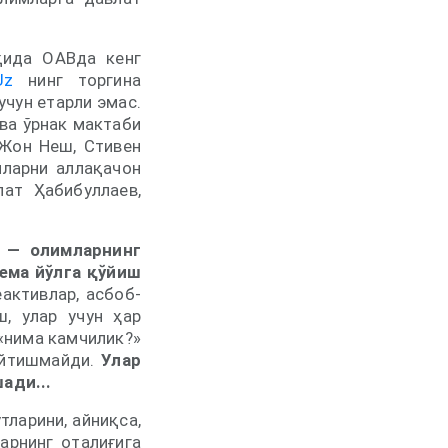
қида ОАВда кенг
Uz
нинг торгина
учун етарли эмас.
 ва ўрнак мактаби
 Жон Неш, Стивен
мларни аллақачон
лат Ҳабибуллаев,
 — олимларнинг
ема йўлга қўйиш
активлар, асбоб-
, улар учун ҳар
«нима камчилик?»
айтишмайди.
Улар
ади...
тларини, айниқса,
арнинг оталиғига