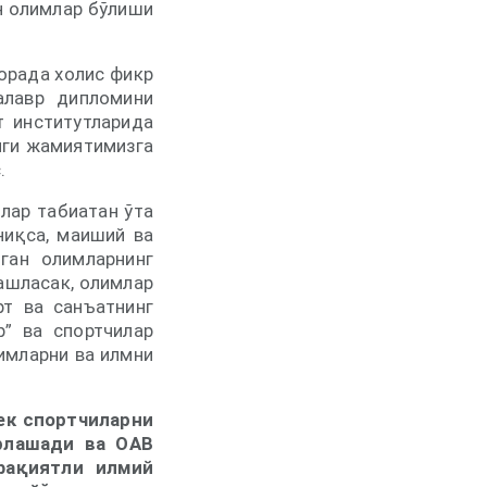
н олимлар бўлиши
орада холис фикр
алавр дипломини
т институтларида
нги жамиятимизга
.
лар табиатан ўта
ниқса, маиший ва
ган олимларнинг
ашласак, олимлар
рт ва санъатнинг
р” ва спортчилар
лимларни ва илмни
ек спортчиларни
рлашади ва ОАВ
фақиятли илмий