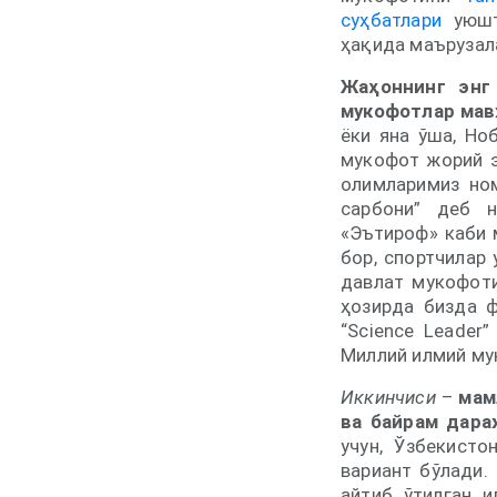
суҳбатлари
уюшти
ҳақида маърузал
Жаҳоннинг энг
мукофотлар мав
ёки яна ўша, Но
мукофот жорий э
олимларимиз ном
сарбони” деб н
«Эътироф» каби 
бор, спортчилар
давлат мукофот
ҳозирда бизда ф
“Science Leader
Миллий илмий му
Иккинчиси
–
мам
ва байрам дара
учун, Ўзбекист
вариант бўлади.
айтиб ўтилган 