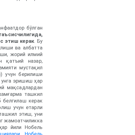
анфаатдор бўлган
аъсисчилигида,
с этиш керак
. Бу
ўлиши ва албатта
ёши, жорий илмий
н қатъий назар,
амияти мустақил
и) учун берилиши
 унга эришиш ҳар
ий мақсадлардан
жамғарма ташкил
б белгилаш керак
олиш учун етарли
ташкил этиш, уни
нг жамоатчиликка
ҳар йили Нобель
циялари
,
Нобель