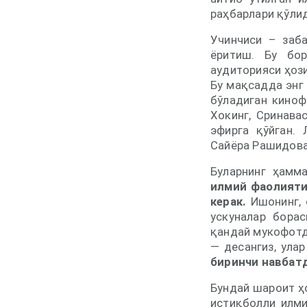
раҳбарлари қўли
Учинчиси – заб
ёритиш. Бу б
аудиторияси ҳози
Бу мақсадда энг 
бўладиган киноф
Хокинг, Сринава
эфирга қўйган. 
Сайёра Рашидова
Буларнинг ҳамм
илмий фаолияти
керак.
Ишонинг, 
ускуналар бора
қандай мукофотд
— десангиз, ула
биринчи навбат
Бундай шароит ҳо
истиқболли илми