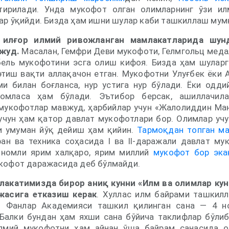
рилади. Унда мукофот олган олимларнинг ўзи ил
ар ўқийди. Бизда ҳам ишни шулар каби ташкиллаш мум
 илғор илмий ривожланган мамлакатларида шун
жуд.
Масалан, Гемфри Деви мукофоти, Гелмгольц медал
бель мукофотини эсга олиш кифоя. Бизда ҳам шулар
тиш вақти аллақачон етган. Мукофотни Улуғбек ёки 
и билан боғланса, нур устига нур бўлади. Ёки одди
омласа ҳам бўлади. Эътибор берсак, ашиллачила
мукофотлар мавжуд, ҳарбийлар учун «Жалолиддин Ма
 учун ҳам қатор давлат мукофотлари бор. Олимлар учу
и умуман йўқ дейиш ҳам қийин.
Тармоқдан топган м
ан ва техника соҳасида I ва II-даражали давлат му
” номли ярим халқаро, ярим миллий
мукофот бор эка
кофот даражасида деб бўлмайди.
лакатимизда бирор аниқ кунни «Илм ва олимлар кун
жасига етказиш керак
. Хуллас илм байрами ташкилл
он Фанлар Академияси ташкил қилинган сана — 4 н
 Балки бундан ҳам яхши сана бўйича таклифлар бўли
илмий мукофотни ҳам айнан ўша байрам санасида о