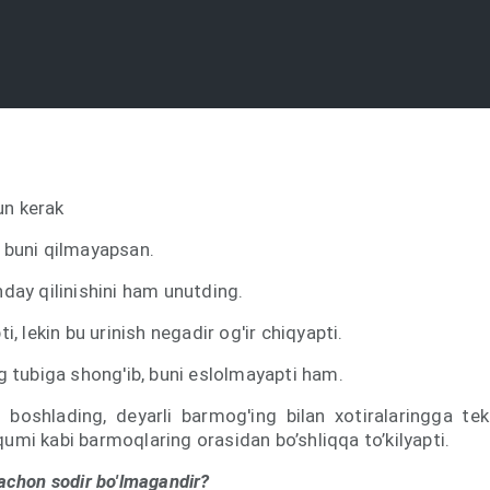
 kerak
 buni qilmayapsan.
day qilinishini ham unutding.
i, lekin bu urinish negadir og'ir chiqyapti.
g tubiga shong'ib, buni eslolmayapti ham.
 boshlading, deyarli barmog'ing bilan xotiralaringga te
mi kabi barmoqlaring orasidan bo’shliqqa to’kilyapti.
achon sodir bo'lmagandir?