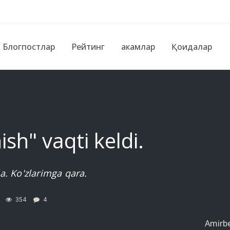
Блогпостлар
Рейтинг
Ҳакамлар
Қоидалар
sh" vaqti keldi.
la. Ko'zlarimga qara.
354
4
Amirb