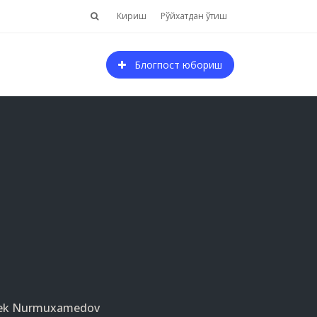
Кириш
Рўйхатдан ўтиш
Блогпост юбориш
ek Nurmuxamedov