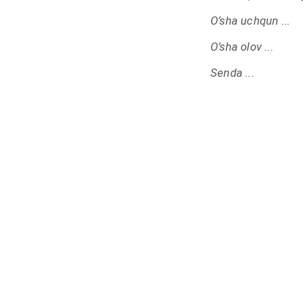
O’sha uchqun ...
O’sha olov ...
Senda ...
To’xta ...
Men hozirgina seng
Ha. Bu sening ichi
Bo'sh va judayam s
O'sha kun esingda
Sen 10 yoshdasan 
Tashqari +32gradus
Issiq quyosh taft
bilmasdan qo’lingd