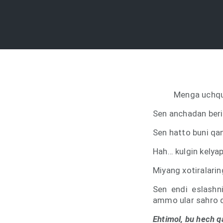
Menga uchqun
Sen anchadan beri
Sen hatto buni qan
Hah… kulgin kelyapt
Miyang xotiralarin
Sen endi eslashni
ammo ular sahro qu
Ehtimol, bu hech q