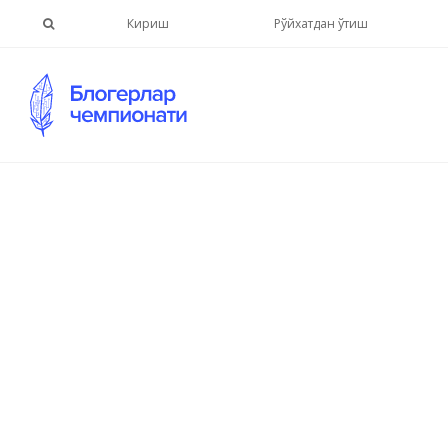
Кириш
Рўйхатдан ўтиш